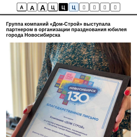
A
A
Новости Управляющей Компании
A
Ц
Ц
Ц
Группа компаний «Дом-Строй» выступала
партнером в организации празднования юбилея
города Новосибирска